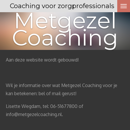
Coaching voor zorgprofessionals
Ga
Metgezel
direct
naar
Coaching
de
hoofdinhoud
Aan deze website wordt gebouwd!
Wil je informatie over wat Metgezel Coaching voor je
kan betekenen: bel of mail gerust!
Lisette Wegdam, tel: 06-51677800 of
info@metgezelcoaching.nl.